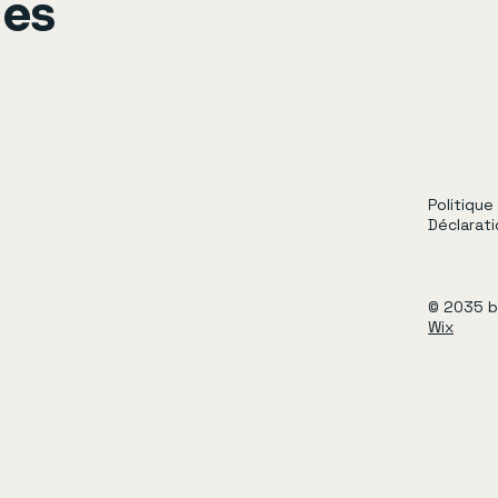
ges
acheter sans crain
Politique
Déclarati
© 2035 b
Wix