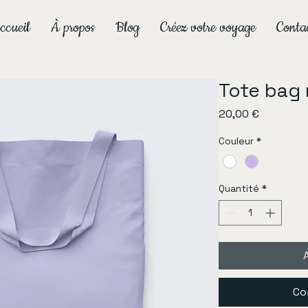
ccueil
À propos
Blog
Créez votre voyage
Conta
Tote bag 
Prix
20,00 €
Couleur
*
Quantité
*
Co