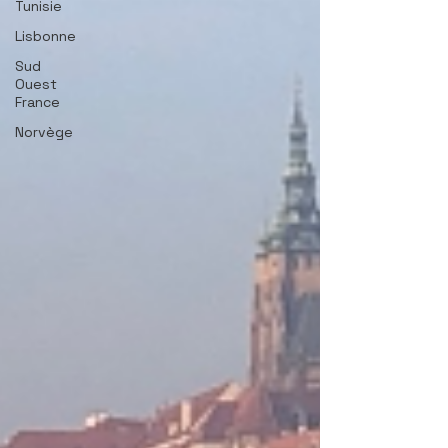
Tunisie
Lisbonne
Sud
Ouest
France
Norvège