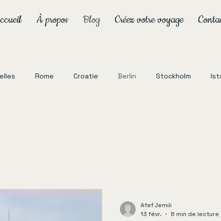
ccueil
À propos
Blog
Créez votre voyage
Conta
xelles
Rome
Croatie
Berlin
Stockholm
Ist
Norvège
Afef Jemili
13 févr.
6 min de lecture