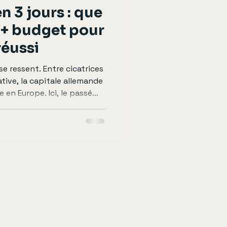
en 3 jours : que
re + budget pour
éussi
 se ressent. Entre cicatrices
ative, la capitale allemande
 en Europe. Ici, le passé
cohabite avec une modernité
 que voir à Berlin en 3
on itinéraire ou quel
guide complet pour visiter
end. ✈️ Budget & transport
urprise côté budget ! 🎟