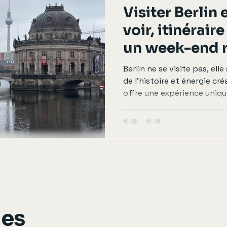
Visiter Berlin 
voir, itinérai
un week-end r
Berlin ne se visite pas, elle
de l’histoire et énergie cré
offre une expérience unique
n’est jamais loin, mais il 
vibrante. Si tu te demandes
jours, comment organiser t
budget prévoir, voici mon 
Berlin le temps d’un week-
: Berlin accessible Bonne s
ges