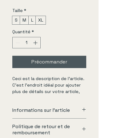
Taille
*
S
M
L
XL
Quantité
*
Précommander
Ceci est la description de l’article. 
C’est l’endroit idéal pour ajouter 
plus de détails sur votre article, 
tels que la taille, la matière, les 
conseils d’entretien et les 
Informations sur l'article
instructions de nettoyage.
C'est l'endroit idéal pour ajouter 
Politique de retour et de
des informations sur votre article, 
remboursement
telles que les 
tailles disponibles
, 