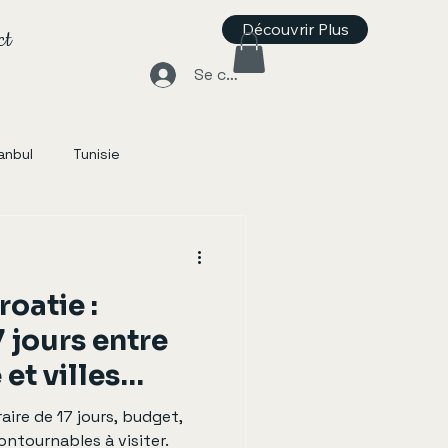
Découvrir Plus
ct
Se connecter
anbul
Tunisie
roatie :
7 jours entre
et villes
🇷
raire de 17 jours, budget,
contournables à visiter.