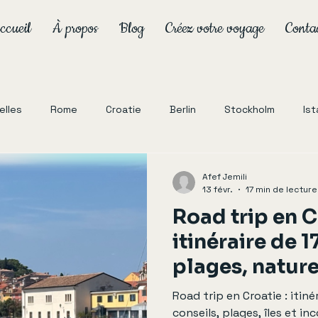
ccueil
À propos
Blog
Créez votre voyage
Conta
xelles
Rome
Croatie
Berlin
Stockholm
Ist
Norvège
Afef Jemili
13 févr.
17 min de lecture
Road trip en C
itinéraire de 1
plages, nature 
historiques 🇭
Road trip en Croatie : itiné
conseils, plages, îles et in