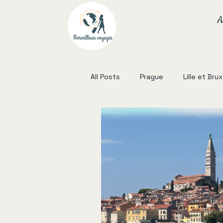
A
All Posts
Prague
Lille et Bru
Lisbonne
Sud Ouest France