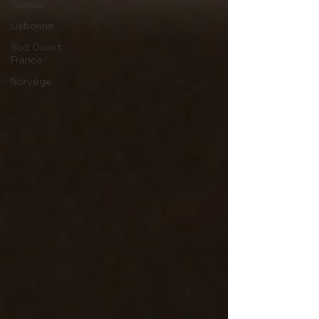
Tunisie
Lisbonne
Sud Ouest
France
Norvège