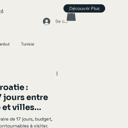
Découvrir Plus
ct
Se connecter
anbul
Tunisie
roatie :
7 jours entre
et villes
🇷
raire de 17 jours, budget,
contournables à visiter.