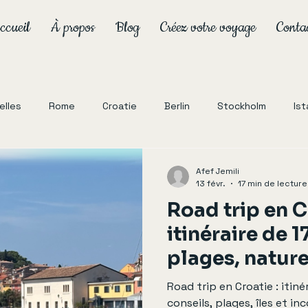
ccueil
À propos
Blog
Créez votre voyage
Conta
xelles
Rome
Croatie
Berlin
Stockholm
Ist
Norvège
Afef Jemili
13 févr.
17 min de lecture
Road trip en C
itinéraire de 1
plages, nature 
historiques 🇭
Road trip en Croatie : itiné
conseils, plages, îles et in