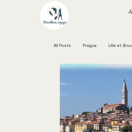
A
All Posts
Prague
Lille et Bru
Lisbonne
Sud Ouest France