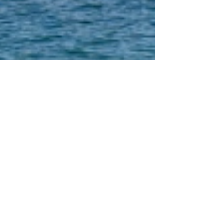
Afef Jemili
13 févr.
17 min de lecture
Road trip en Croatie :
itinéraire de 17 jours entre